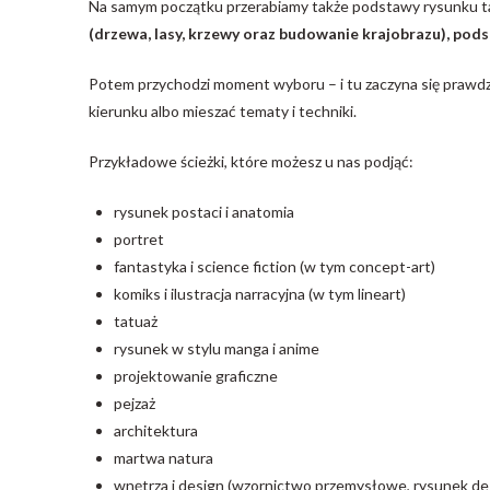
Na samym początku przerabiamy także podstawy rysunku ta
(drzewa, lasy, krzewy oraz budowanie krajobrazu), pod
Potem przychodzi moment wyboru – i tu zaczyna się prawd
kierunku albo mieszać tematy i techniki.
Przykładowe ścieżki, które możesz u nas podjąć:
rysunek postaci i anatomia
portret
fantastyka i science fiction (w tym concept-art)
komiks i ilustracja narracyjna (w tym lineart)
tatuaż
rysunek w stylu manga i anime
projektowanie graficzne
pejzaż
architektura
martwa natura
wnętrza i design (wzornictwo przemysłowe, rysunek de