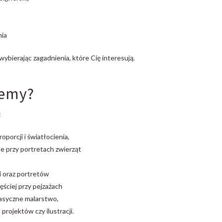
nia
bierając zagadnienia, które Cię interesują.
jemy?
:
porcji i światłocienia,
ane przy portretach zwierząt
i oraz portretów
zęściej przy pejzażach
klasyczne malarstwo,
rojektów czy ilustracji.