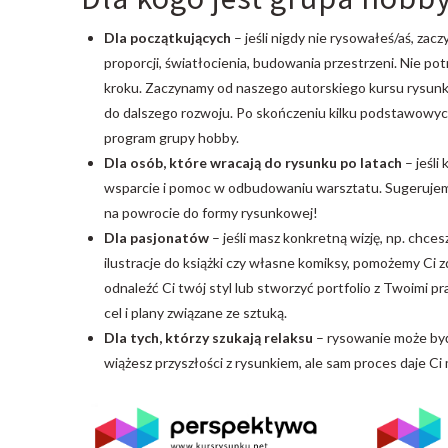
Dla początkujących
– jeśli nigdy nie rysowałeś/aś, za
proporcji, światłocienia, budowania przestrzeni. Nie p
kroku. Zaczynamy od naszego autorskiego kursu rysunku
do dalszego rozwoju. Po skończeniu kilku podstawowy
program grupy hobby.
Dla osób, które wracają do rysunku po latach
– jeśli
wsparcie i pomoc w odbudowaniu warsztatu. Sugerujemy
na powrocie do formy rysunkowej!
Dla pasjonatów
– jeśli masz konkretną wizję, np. chc
ilustracje do książki czy własne komiksy, pomożemy C
odnaleźć Ci twój styl lub stworzyć portfolio z Twoimi 
cel i plany związane ze sztuką.
Dla tych, którzy szukają relaksu
– rysowanie może być
wiążesz przyszłości z rysunkiem, ale sam proces daje Ci