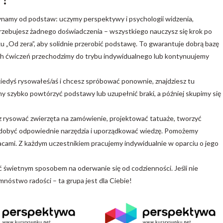
czynamy od podstaw: uczymy perspektywy i psychologii widzenia,
otrzebujesz żadnego doświadczenia – wszystkiego nauczysz się krok po
 „Od zera”, aby solidnie przerobić podstawę. To gwarantuje dobrą bazę
ch ćwiczeń przechodzimy do trybu indywidualnego lub kontynuujemy
 kiedyś rysowałeś/aś i chcesz spróbować ponownie, znajdziesz tu
 szybko powtórzyć podstawy lub uzupełnić braki, a później skupimy się
esz rysować zwierzęta na zamówienie, projektować tatuaże, tworzyć
i zdobyć odpowiednie narzędzia i uporządkować wiedzę. Pomożemy
pracami. Z każdym uczestnikiem pracujemy indywidualnie w oparciu o jego
 świetnym sposobem na oderwanie się od codzienności. Jeśli nie
 mnóstwo radości – ta grupa jest dla Ciebie!