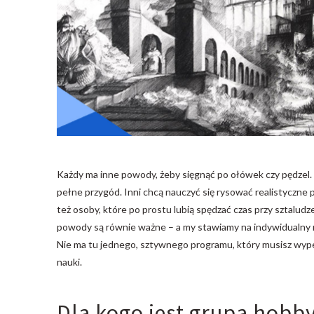
Każdy ma inne powody, żeby sięgnąć po ołówek czy pędzel. 
pełne przygód. Inni chcą nauczyć się rysować realistyczne p
też osoby, które po prostu lubią spędzać czas przy sztaludz
powody są równie ważne – a my stawiamy na indywidualny r
Nie ma tu jednego, sztywnego programu, który musisz wype
nauki.
Dla kogo jest grupa hobb