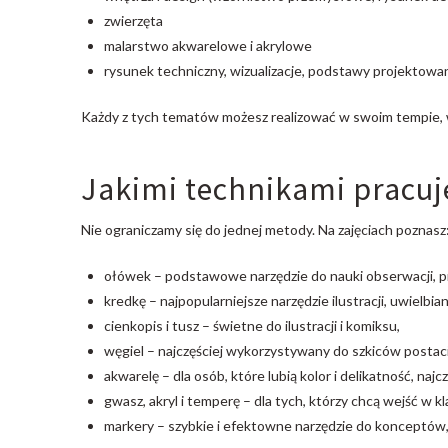
zwierzęta
malarstwo akwarelowe i akrylowe
rysunek techniczny, wizualizacje, podstawy projektowa
Każdy z tych tematów możesz realizować w swoim tempie, wy
Jakimi technikami pracu
Nie ograniczamy się do jednej metody. Na zajęciach poznasz
ołówek – podstawowe narzędzie do nauki obserwacji, pro
kredkę – najpopularniejsze narzędzie ilustracji, uwielbi
cienkopis i tusz – świetne do ilustracji i komiksu,
węgiel – najczęściej wykorzystywany do szkiców postac
akwarelę – dla osób, które lubią kolor i delikatność, najc
gwasz, akryl i temperę – dla tych, którzy chcą wejść w 
markery – szybkie i efektowne narzędzie do konceptów, p