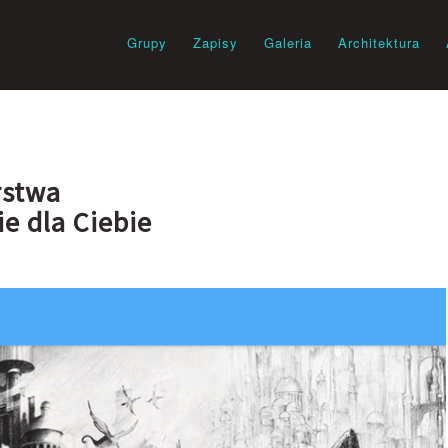
Grupy
Zapisy
Galeria
Architektura
rstwa
e dla Ciebie