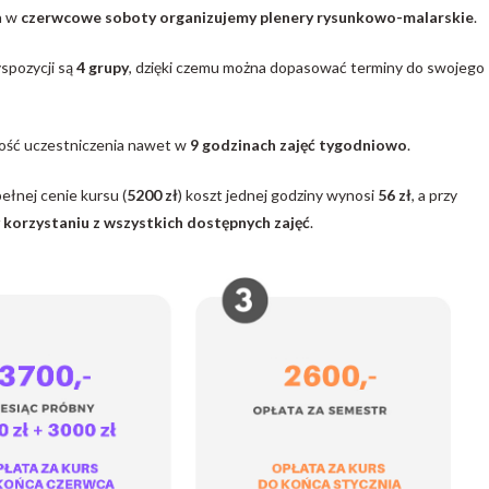
 a w
czerwcowe soboty organizujemy plenery rysunkowo-malarskie
.
yspozycji są
4 grupy
, dzięki czemu można dopasować terminy do swojego
wość uczestniczenia nawet w
9 godzinach zajęć tygodniowo
.
pełnej cenie kursu (
5200 zł
) koszt jednej godziny wynosi
56 zł
, a przy
y korzystaniu z wszystkich dostępnych zajęć
.