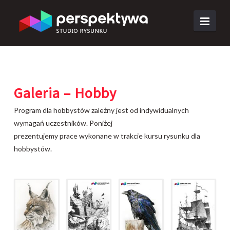
Navi
Grupy
Zapisy
Galeria – Hobby
Galeria
Program dla hobbystów zależny jest od indywidualnych
Architektura
wymagań uczestników. Poniżej
prezentujemy prace wykonane w trakcie kursu rysunku dla
ASP
hobbystów.
.
Hobby
O nas
Cennik
Kontakt