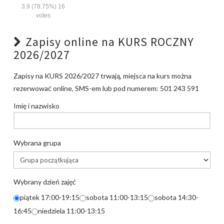
3.9
(78.75%)
16
votes
Hobby
admin
04.15.2014
Zapisy online na KURS ROCZNY
2026/2027
Zapisy na KURS 2026/2027 trwają, miejsca na kurs można
rezerwować online, SMS-em lub pod numerem: 501 243 591
Imię i nazwisko
Wybrana grupa
Wybrany dzień zajęć
piątek 17:00-19:15
sobota 11:00-13:15
sobota 14:30-
16:45
niedziela 11:00-13:15